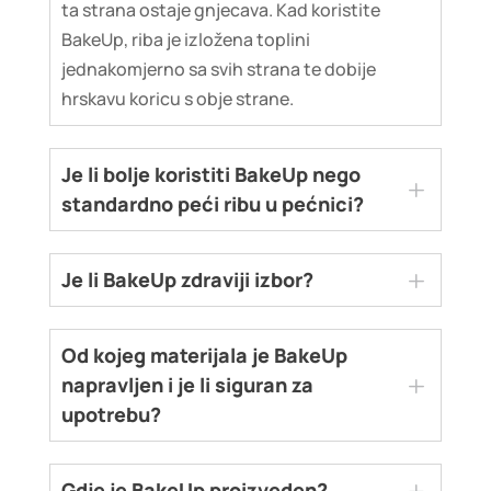
ta strana ostaje gnjecava. Kad koristite
BakeUp, riba je izložena toplini
jednakomjerno sa svih strana te dobije
hrskavu koricu s obje strane.
Je li bolje koristiti BakeUp nego
L
standardno peći ribu u pećnici?
Ne bismo išli toliko daleko da kažemo da je
L
Je li BakeUp zdraviji izbor?
bolje, ali ako volite hrskavu koricu na ribi, vrlo
je vjerojatno da će vam se BakeUp svidjeti.
S obzirom da je BakeUp dizajniran isključivo
Od kojeg materijala je BakeUp
za pečenje ribe, ako ga koristite – već jedete
L
napravljen i je li siguran za
zdravo! Ono što vam ovo pomagalo dodatno
upotrebu?
omogućava jest pečenje s uljem ili bez ulja.
BakeUp je izrađen od silikona prehrambene
L
Gdje je BakeUp proizveden?